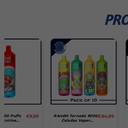
PRO
Precio
RAndM Tornado 9000
€84,99
RandM 9000 Puff
Caladas Vaper
Zero Nicotine
l
habitual
Desechable Caja De
Disposable Vape (B