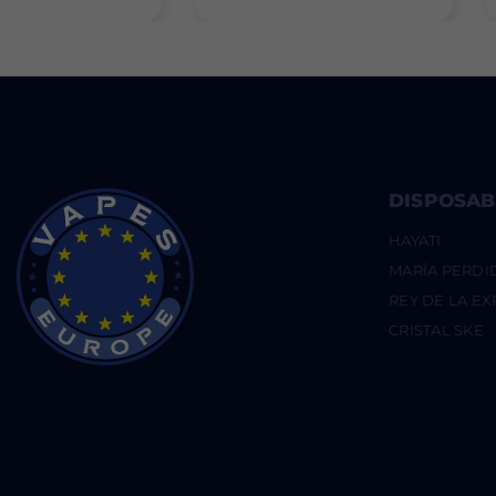
10
Of 10)
DISPOSAB
HAYATI
MARÍA PERDI
REY DE LA E
CRISTAL SKE