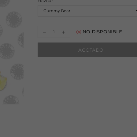
Flavour
Decrease
Increase
NO DISPONIBLE
quantity
quantity
for
for
RandM
RandM
AGOTADO
Tornado
Tornado
9000
9000
Puffs
Puffs
-
-
Gummy
Gummy
Bear
Bear