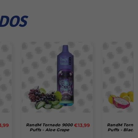
ADOS
Precio
Precio
ornado 9000
€13,99
RandM Tornado 9000
€13,99
 Aloe Grape
Puffs - Black Dragon
habitual
habitual
Ice