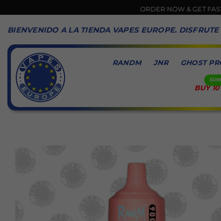
ORDER NOW & GET FASTEST DELIVE
BIENVENIDO A LA TIENDA VAPES EUROPE. DISFRUTE
RANDM
JNR
GHOST PR
BUY 10
VAPES
EUROPE