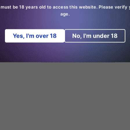
 must be 18 years old to access this website. Please verify 
age.
Yes, I'm over 18
No, I'm under 18