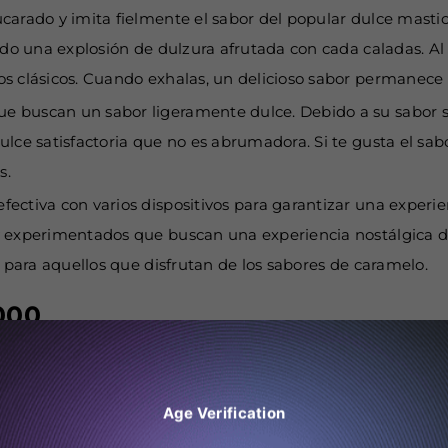
carado y imita fielmente el sabor del popular dulce mastic
ndo una explosión de dulzura afrutada con cada caladas. Al
s clásicos. Cuando exhalas, un delicioso sabor permanece 
 buscan un sabor ligeramente dulce. Debido a su sabor su
lce satisfactoria que no es abrumadora. Si te gusta el sab
s.
ectiva con varios dispositivos para garantizar una experie
 y experimentados que buscan una experiencia nostálgica 
a para aquellos que disfrutan de los sabores de caramelo.
000
Age Verification