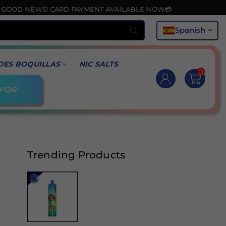
S! CARD PAYMENT AVAILABLE NOW💳
Buscar
Spanish
DES BOQUILLAS
NIC SALTS
0
YOR
Trending Products