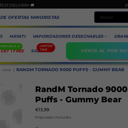
RY 🚚
🎉GOOD NEW
 DE OFERTAS MINORISTAS
O
HAYATI
VAPORIZADORES DESECHABLES
GRAN
VENTA AL POR MA
 GET 1 FREE
SALE
|
RANDM TORNADO 9000 PUFFS - GUMMY BEAR
HOME
RandM Tornado 9000
Puffs - Gummy Bear
€13,99
Precio
Impuesto incluido.
habitual