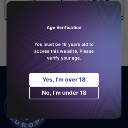
Prime Plus 600 Puffs
Prime Plus 600 Puffs
Age Verification
Disposable Vape
Disposable Vape (Caja
De 10)
Precio
Precio
€4,99
€29,99
habitual
habitual
You must be 18 years old to
access this website. Please
verify your age.
Yes, I'm over 18
No, I'm under 18