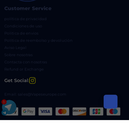
Customer Service
política de privacidad
Condiciones de uso
Politica de envios
Política de reembolso y devolución
Aviso Legal
Sobre nosotras
Contacta con nosotras
Refund or Exchange
Instagram
Get Social:
Email: sales@Vapeseurope.com
1