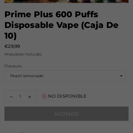
Prime Plus 600 Puffs
Disposable Vape (Caja De
10)
€29,99
Precio
Impuesto incluido.
habitual
Flavours
Decrease
Increase
NO DISPONIBLE
quantity
quantity
for
for
Prime
Prime
AGOTADO
Plus
Plus
600
600
Puffs
Puffs
Disposable
Disposable