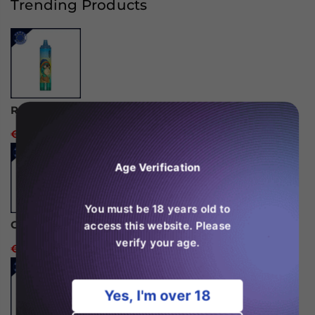
Trending Products
Vape
Vape
(Caja
(Caja
de
de
10)
10)
RandM Tornado 15000 Vape desechable
€24,99
Age Verification
You must be 18 years old to
Ghost Pro 3500 Puffs Disposable Vape
access this website. Please
verify your age.
€14,99
Yes, I'm over 18