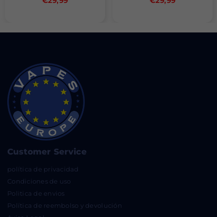
€29,99
€29,99
habitual
habitual
Customer Service
política de privacidad
Condiciones de uso
Politica de envios
Política de reembolso y devolución