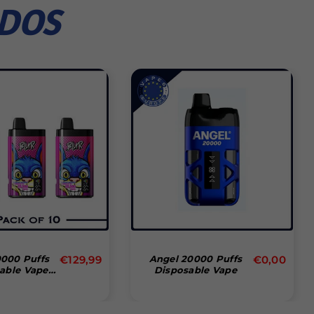
ADOS
Precio
Precio
0000 Puffs
€129,99
Angel 20000 Puffs
€0,00
able Vape
Disposable Vape
habitual
habitual
 Of 10)