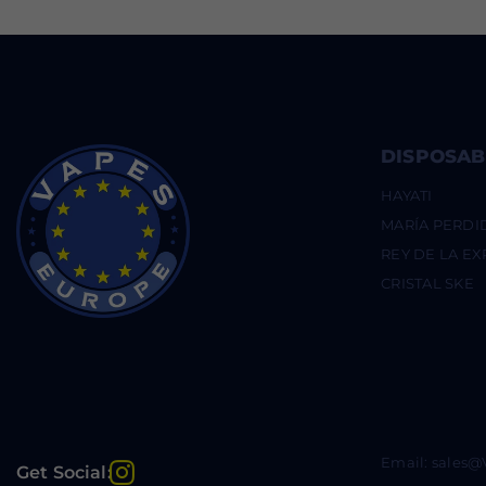
DISPOSAB
HAYATI
MARÍA PERDI
REY DE LA E
CRISTAL SKE
Email: sales
Instagram
Get Social: