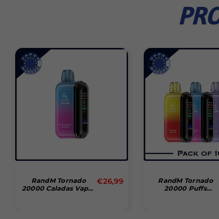
PRO
Precio
RandM Tornado
€26,99
RandM Tornado
20000 Caladas Vaper
20000 Puffs
habitual
Desechable
Disposable Vape
(Caja De 10)