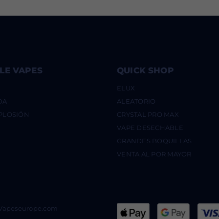
LE VAPES
QUICK SHOP
ELUX
DA
ALEATORIO
XPLOSIÓN
CRYSTAL PRO MAX
VAPE DESECHABLE
GRANDES BOQUILLAS
VENTA AL POR MAYOR
@Vapeseurope.com