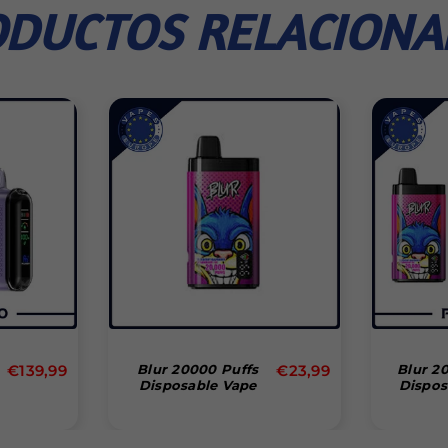
DUCTOS RELACION
Precio
Precio
€139,99
Blur 20000 Puffs
€23,99
Blur 2
Disposable Vape
Dispos
habitual
habitual
(Box