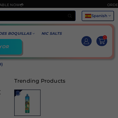
OW💳
ORDER NOW & 
Buscar
Spanish
DES BOQUILLAS
NIC SALTS
0
YOR
0)
Trending Products
x