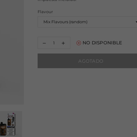
habitual
Flavour
Decrease
Increase
NO DISPONIBLE
quantity
quantity
for
for
Angel
Angel
AGOTADO
20000
20000
Puffs
Puffs
Disposable
Disposable
Vape
Vape
(Box
(Box
of
of
10)
10)