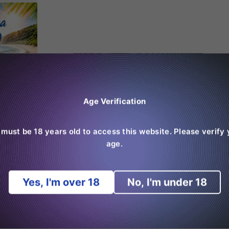
Age Verification
 must be 18 years old to access this website. Please verify 
age.
Yes, I'm over 18
No, I'm under 18