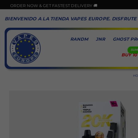
DER NOW & GET FASTEST DELIVERY 🚚
BIENVENIDO A LA TIENDA VAPES EUROPE. DISFRUTE
RANDM
JNR
GHOST PR
BUY 10
VAPES
EUROPE
H