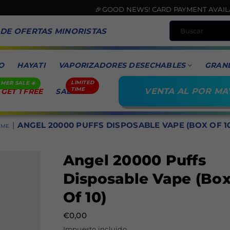
🎉GOOD NEWS! CARD PAYMENT AVAILABLE N
 DE OFERTAS MINORISTAS
O
HAYATI
VAPORIZADORES DESECHABLES
GRAN
VENTA AL POR MA
 GET 1 FREE
SALE
|
ANGEL 20000 PUFFS DISPOSABLE VAPE (BOX OF 1
OME
Angel 20000 Puffs
Disposable Vape (Bo
Of 10)
€0,00
Precio
Impuesto incluido.