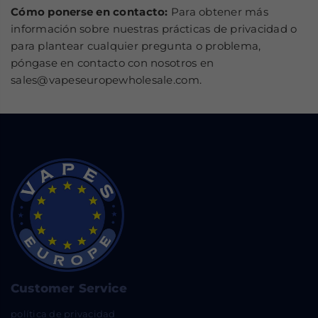
Cómo
ponerse
en
contacto:
Para obtener más
información sobre nuestras prácticas de privacidad o
para plantear cualquier pregunta o problema,
póngase en contacto con nosotros en
sales@vapeseuropewholesale.com.
Customer Service
política de privacidad