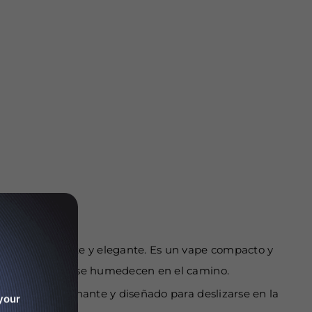
n vapeo elegante y elegante. Es un vape compacto y
ara aquellos que se humedecen en el camino.
ás, es impresionante y diseñado para deslizarse en la
your