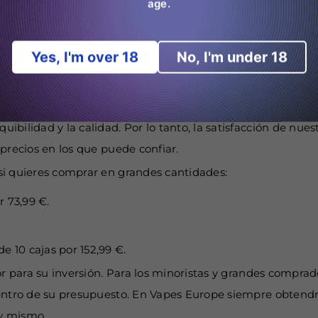
age.
Es tan duradero y elegante, es más que un vapor; es una de
Yes, I'm over 18
No, I'm under 18
S EN JNR MEGA BOX 25000
orable en la JNR Mega Box 25000 de Vapes Europe? Por tan
ilidad y la calidad. Por lo tanto, la satisfacción de nuestr
precios en los que puede confiar.
si quieres comprar en grandes cantidades:
 73,99 €.
e 10 cajas por 152,99 €.
lor para su inversión. Para los minoristas y grandes compr
dentro de su presupuesto. En Vapes Europe siempre obtend
oy mismo.