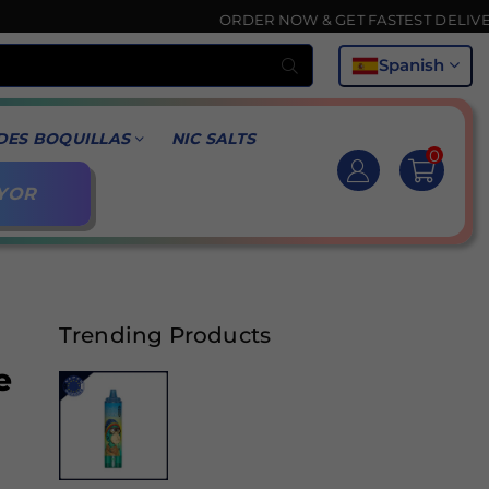
ORDER NOW & GET FASTEST DELIVERY 🚚
Buscar
Spanish
DES BOQUILLAS
NIC SALTS
0
YOR
Trending Products
e