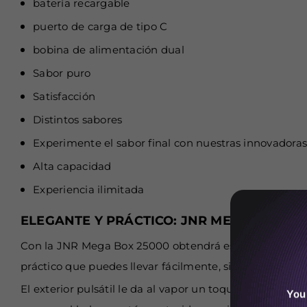
batería recargable
puerto de carga de tipo C
bobina de alimentación dual
Sabor puro
Satisfacción
Distintos sabores
Experimente el sabor final con nuestras innovadora
Alta capacidad
Experiencia ilimitada
ELEGANTE Y PRÁCTICO: JNR MEGA BOX 25
Con la JNR Mega Box 25000 obtendrá estilo y funciona
práctico que puedes llevar fácilmente, sin importar a
El exterior pulsátil le da al vapor un toque de sofisti
You