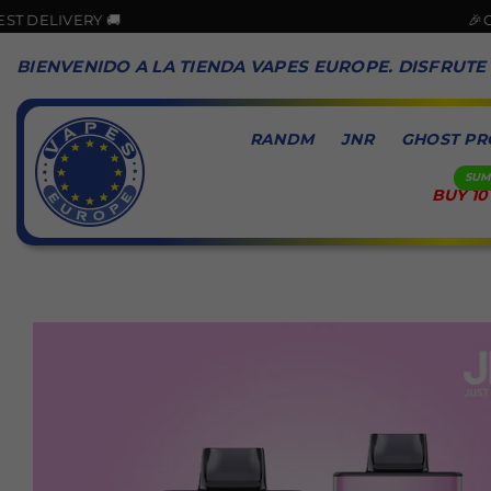
🚚
🎉GOOD NEWS! 
BIENVENIDO A LA TIENDA VAPES EUROPE. DISFRUTE
RANDM
JNR
GHOST PR
BUY 10
VAPES
EUROPE