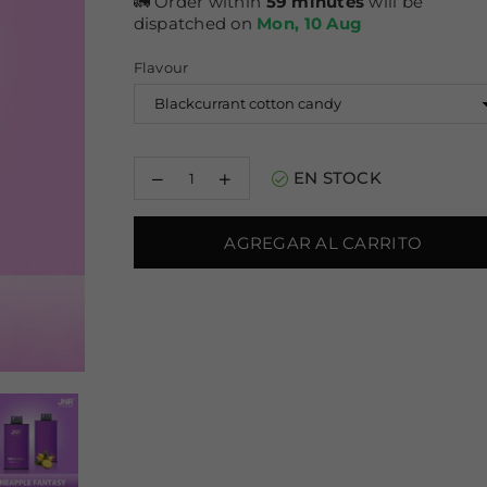
🚛 Order within
59 minutes
will be
dispatched on
Mon, 10 Aug
Flavour
Decrease
Increase
EN STOCK
quantity
quantity
for
for
JNR
JNR
AGREGAR AL CARRITO
Mega
Mega
Box
Box
25000
25000
Puffs
Puffs
Disposable
Disposable
Vape
Vape