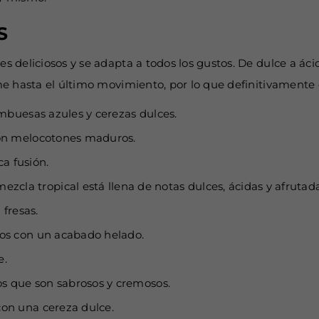
S
deliciosos y se adapta a todos los gustos. De dulce a ácid
e hasta el último movimiento, por lo que definitivamente d
mbuesas azules y cerezas dulces.
con melocotones maduros.
a fusión.
mezcla tropical está llena de notas dulces, ácidas y afrutada
 fresas.
os con un acabado helado.
e.
s que son sabrosos y cremosos.
con una cereza dulce.