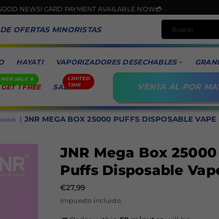
CARD PAYMENT AVAILABLE NOW💳
 DE OFERTAS MINORISTAS
O
HAYATI
VAPORIZADORES DESECHABLES
GRAN
VENTA AL POR MA
 GET 1 FREE
SALE
|
JNR MEGA BOX 25000 PUFFS DISPOSABLE VAPE
HOME
JNR Mega Box 25000
Puffs Disposable Vap
€27,99
Precio
Impuesto incluido.
habitual