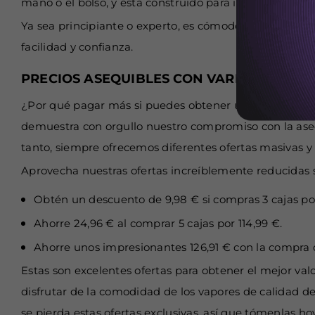
mano o el bolso, y está construido para impresionar.
Ya sea principiante o experto, es cómodo y confiable. 
facilidad y confianza.
PRECIOS ASEQUIBLES CON VARIAS OFERTA
¿Por qué pagar más si puedes obtener un precio inmej
demuestra con orgullo nuestro compromiso con la asequib
tanto, siempre ofrecemos diferentes ofertas masivas y 
Aprovecha nuestras ofertas increíblemente reducidas 
Obtén un descuento de 9,98 € si compras 3 cajas por
Ahorre 24,96 € al comprar 5 cajas por 114,99 €.
Ahorre unos impresionantes 126,91 € con la compra d
Estas son excelentes ofertas para obtener el mejor va
disfrutar de la comodidad de los vapores de calidad 
se pierda estas ofertas exclusivas, así que tómenlas h