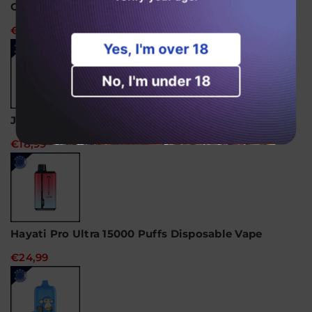
Ghost Pro 3500 Puffs Disposable Vape
€14,99
Yes, I'm over 18
No, I'm under 18
JNR Alien 10000 caladas Vaper desechable
€18,99
Hayati Pro Ultra 15000 Puffs Disposable Vape
€24,99