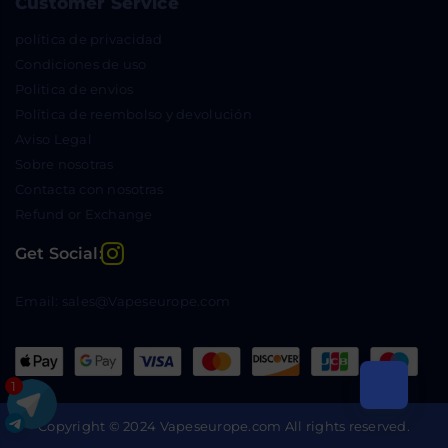
Customer Service
política de privacidad
Condiciones de uso
Politica de envios
Política de reembolso y devolución
Aviso Legal
Sobre nosotras
Contacta con nosotras
Refund or Exchange
Instagram
Get Social:
Email: sales@Vapeseurope.com
1
Copyright © 2024 Vapeseurope.com All rights reserved.