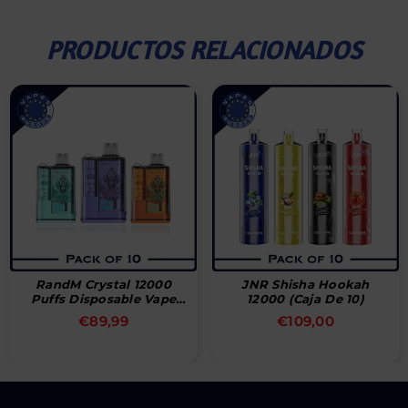
PRODUCTOS RELACIONADOS
RandM Crystal 12000
JNR Shisha Hookah
Puffs Disposable Vape
12000 (Caja De 10)
(Box Of 10)
Precio
Precio
€89,99
€109,00
habitual
habitual