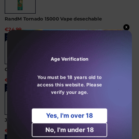
RandM Tornado 15000 Vape desechable
X
€24,99
Age Verification
Ghost Pro 3500 Puffs Disposable Vape
You must be 18 years old to
€14,99
access this website. Please
verify your age.
Yes, I'm over 18
JNR Alien 10000 caladas Vaper desechable
No, I'm under 18
€18,99