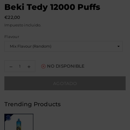
Beki Tedy 12000 Puffs
€22,00
Precio
Impuesto incluido.
habitual
Flavour
Decrease
Increase
NO DISPONIBLE
quantity
quantity
for
for
Beki
Beki
AGOTADO
Tedy
Tedy
12000
12000
Puffs
Puffs
Trending Products