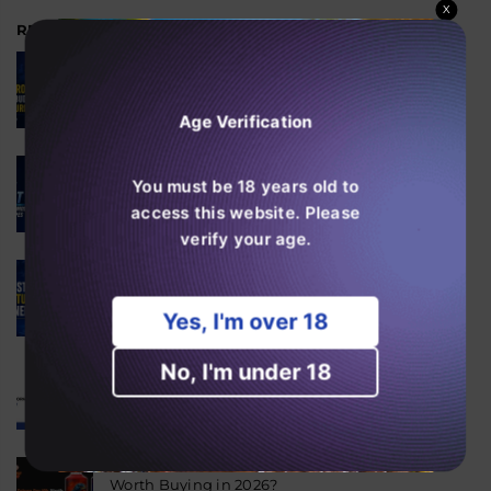
X
RECENT POSTS
Is the Ghost Pro 3500 the
Best Budget Vape in
Europe?
Age Verification
06 de agosto, 2026
Why the Fumot 50K Is
One of the Most Popular
You must be 18 years old to
High Puff Vapes?
access this website. Please
06 de agosto, 2026
verify your age.
SKE Crystal 600 Features
Explained
06 de agosto, 2026
Yes, I'm over 18
Is the RAndM Tornado
No, I'm under 18
20K Worth Buying in
2026?
04 de agosto, 2026
Is the JNR Falcon Bar 18k
Worth Buying in 2026?