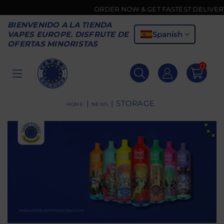
ORDER NOW & GET FASTEST DELIVERY 🚚
BIENVENIDO A LA TIENDA
Spanish
VAPES EUROPE. DISFRUTE DE
OFERTAS MINORISTAS
0
VAPES
EUROPE
|
|
STORAGE
HOME
NEWS