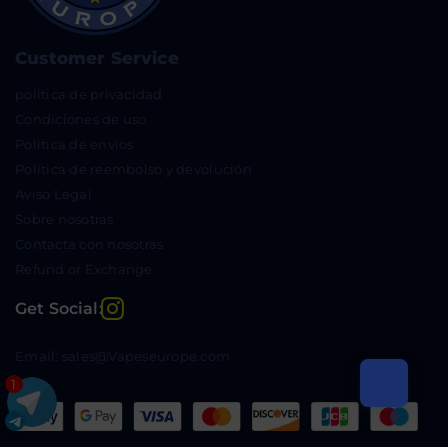
Customer Service
política de privacidad
Condiciones de uso
Politica de envios
Política de reembolso y devolución
Aviso Legal
Sobre nosotras
Contacta con nosotras
Refund or Exchange
Instagram
Get Social:
Email: sales@Vapeseurope.com
1